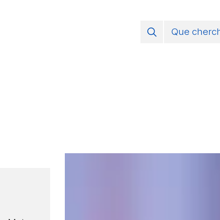
Jura Pa
Régions
Vivre sa
S’enga
Groupem
Agend
Actuali