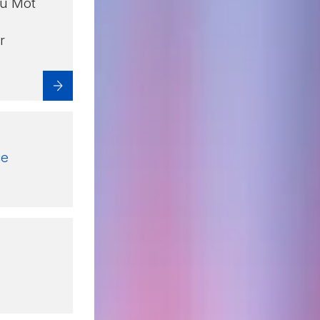
du Mot
Contact
r
Annu
Salle
Messe
Solst
ce
Retou