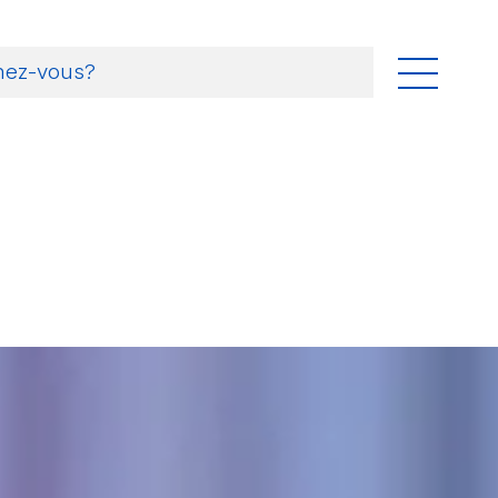
storal
 pastorales
 foi
ger
ents et missions linguistiques
a
tés