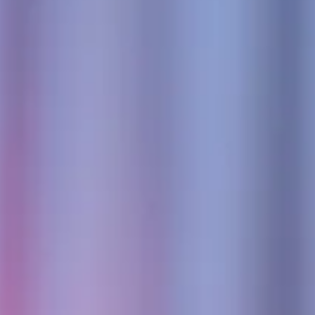
aire
s à louer
s et célébrations
ices
r en images