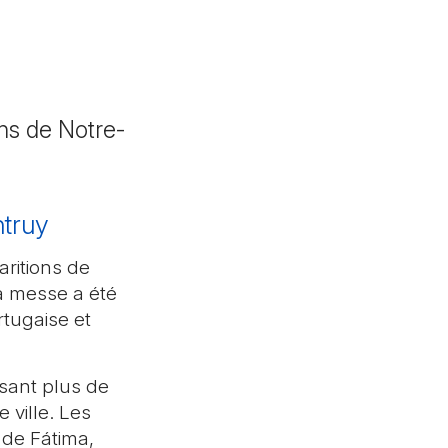
ons de Notre-
ntruy
aritions de
a messe a été
tugaise et
ssant plus de
 ville. Les
 de Fátima,