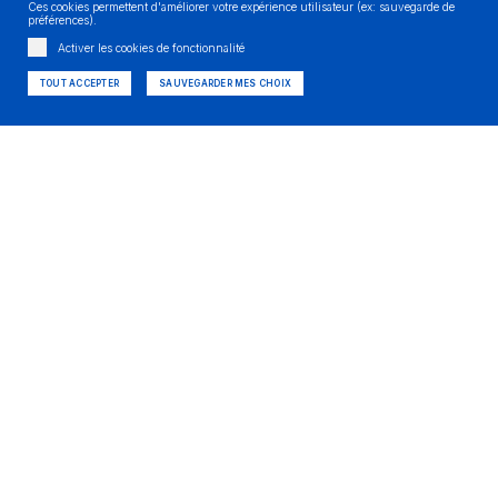
Ces cookies permettent d'améliorer votre expérience utilisateur (ex: sauvegarde de
préférences).
Activer les cookies de fonctionnalité
TOUT ACCEPTER
SAUVEGARDER MES CHOIX
Autres actus