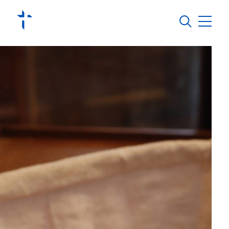
Jura Pastoral
Régions pastorales
Vivre sa foi
S’engager
Groupements et missions linguistiques
Agenda
Actualités
Contact
Annuaire