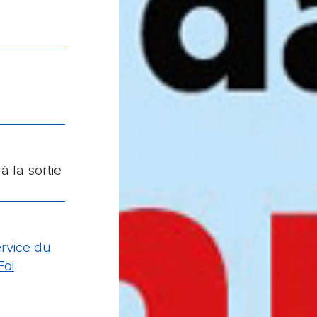
à la sortie
rvice du
Foi