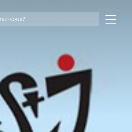
storal
 pastorales
 foi
ger
ents et missions linguistiques
a
tés