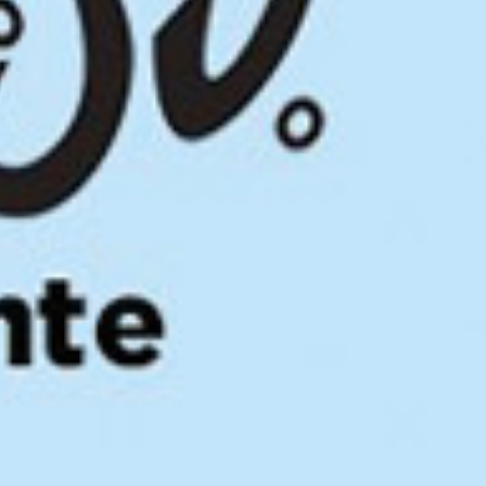
aire
s à louer
s et célébrations
ices
r en images