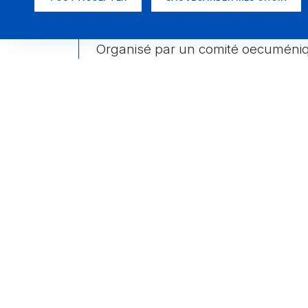
Pour en savoir plus
Organisé par un comité oecuméni
RESSOURCEM
ENT
ALLE
Au
commen
13
cement
09
le vert