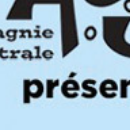
Contact
Annu
Salle
Messe
Solst
Retou