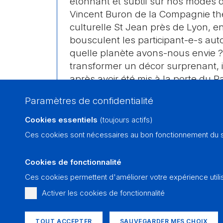
étonnant et subtil sur nos modes de
Vincent Buron de la Compagnie thé
culturelle St Jean près de Lyon, e
bousculent les participant-e-s aut
quelle planète avons-nous envie ?
transformer un décor surprenant, i
après avoir été mis à la porte du P
pas d’être mis à la porte de… la ter
Paramètres de confidentialité
S’adressant à tout public, dès 12 a
Cookies essentiels
(toujours actifs)
s’inspire du livre de la Genèse et 
Ces cookies sont nécessaires au bon fonctionnement du si
Si’. Etonnant et détonnant, il insu
enthousiaste et optimiste ! Il est 
Cookies de fonctionnalité
œcuménique composé des Eglises
et catholique. A ne manquer sous
Ces cookies permettent d'améliorer votre expérience utili
Activer les cookies de fonctionnalité
Tout public
dès 12 ans
Durée
100 min.
TOUT ACCEPTER
SAUVEGARDER MES CHOIX