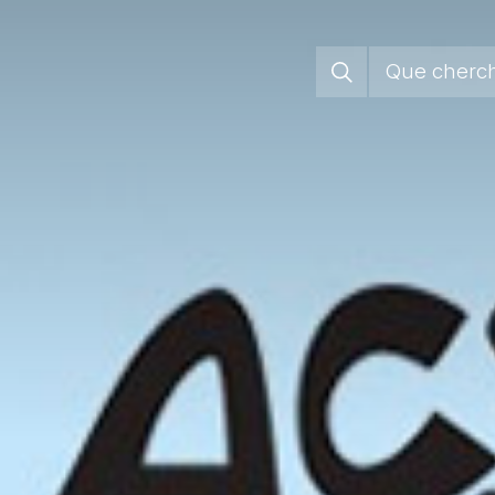
Jura Pa
Régions
Vivre sa
S’enga
Groupem
Agend
Actuali