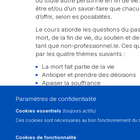
ou toute autre personne en fin de vie. I
être et/ou d’un savoir-faire que chac
d’offrir, selon es possibilités.
Le cours aborde les questions du pass
mort, de la fin de vie, du soutien et
tant que non-professionnel.le. Ces q
par les quatre thèmes suivants :
La mort fait partie de la vie
Anticiper et prendre des décisions
Apaiser la souffrance
Faire ses adieux
Paramètres de confidentialité
Cookies essentiels
(toujours actifs)
Public cible
Ces cookies sont nécessaires au bon fonctionnement du si
Toute personne intéressée à ac
Cookies de fonctionnalité