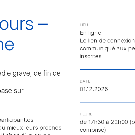
ours –
LIEU
En ligne
ne
Le lien de connexion
communiqué aux pe
inscrites
adie grave, de fin de
DATE
01.12.2026
base sur
HEURE
articipant.es
de 17h30 à 22h00 (
u mieux leurs proches
comprise)