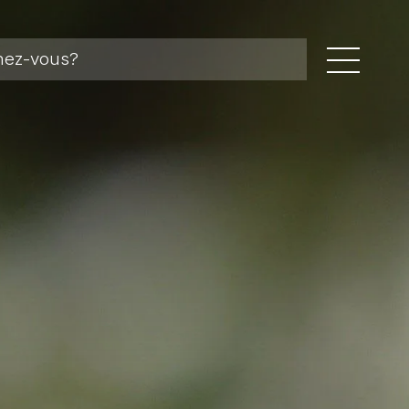
storal
 pastorales
 foi
ger
ents et missions linguistiques
a
tés