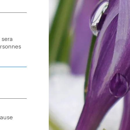
 sera
rsonnes
pause