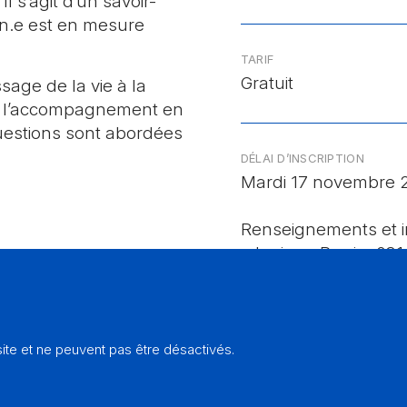
l s’agit d’un savoir-
un.e est en mesure
TARIF
Gratuit
age de la vie à la
 de l’accompagnement en
uestions sont abordées
DÉLAI D’INSCRIPTION
Mardi 17 novembre 
Renseignements et i
: Janique Perrin, 03
ORGANISATION
te et ne peuvent pas être désactivés.
SCF – Delémont – Se
Cheminement de la 
quérir des