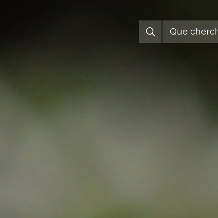
Jura Pa
Régions
Vivre sa
S’enga
Groupem
Agend
Actuali