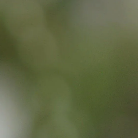
aire
s à louer
s et célébrations
ices
r en images