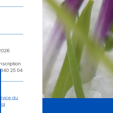
2026
nscription
1 340 25 04
rvice du
Foi