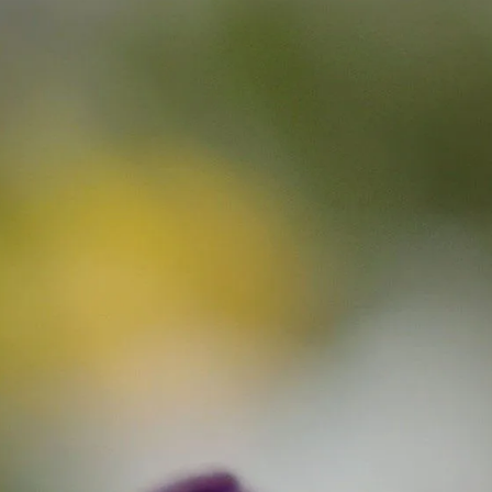
Contact
Annu
Salle
Messe
Solst
Retou