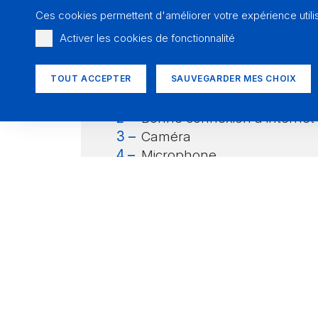
connaissances de base sur l’
Ces cookies permettent d'améliorer votre expérience utili
de fin de vie.
Activer les cookies de fonctionnalité
Un environnement technique es
pour les cours en ligne avec T
TOUT ACCEPTER
SAUVEGARDER MES CHOIX
Ordinateur/portable ou tabl
Bonne connexion à internet
Caméra
Microphone
en options : casque/écoute
En savoir plus sur le cours