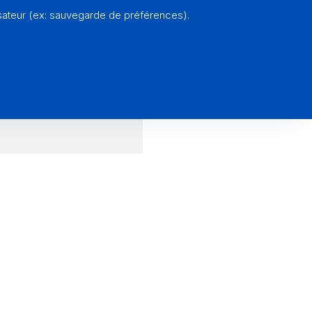
accompagnement
sateur (ex: sauvegarde de préférences).
t nécessaire
eams
ette
urs et microphone