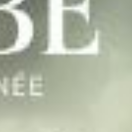
aire
s à louer
s et célébrations
ices
r en images