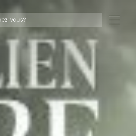
storal
 pastorales
 foi
ger
ents et missions linguistiques
a
tés