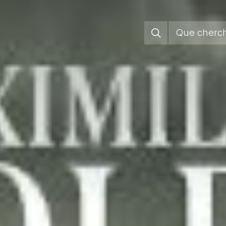
Jura Pa
Régions
Vivre sa
S’enga
Groupem
Agend
Actuali