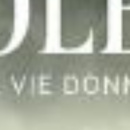
Contact
Annu
Salle
Messe
Solst
Retou