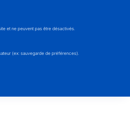
ORGANISATION
Pastorale des Famill
te et ne peuvent pas être désactivés.
sateur (ex: sauvegarde de préférences).