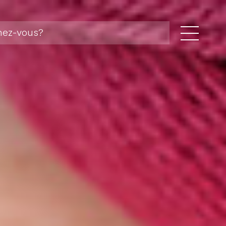
storal
 pastorales
 foi
ger
ents et missions linguistiques
a
tés