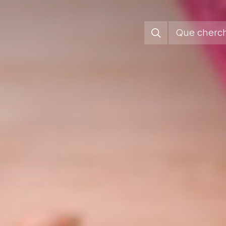
Jura Pa
Régions
Vivre sa
S’enga
Groupem
Agend
Actuali