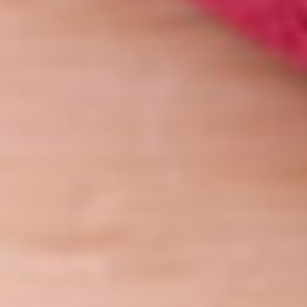
aire
s à louer
s et célébrations
ices
r en images