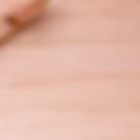
Contact
Annu
Salle
Messe
Solst
Retou