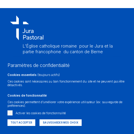
Salles à louer
Messes et célébrations
Solstices
Retour en images
L'Église catholique romaine
pour le Jura et la
partie francophone
du canton de Berne
Paramètres de confidentialité
Cookies essentiels
(toujours actifs)
Ces cookies sont nécessaires au bon fonctionnement du site et ne peuvent pas être
désactivés.
Cookies de fonctionnalité
Ces cookies permettent d'améliorer votre expérience utilisateur (ex: sauvegarde de
préférences).
Impressum
| © Jura Pastoral
Réalisé sur mesure et avec passion -
Activer les cookies de fonctionnalité
TOUT ACCEPTER
SAUVEGARDER MES CHOIX