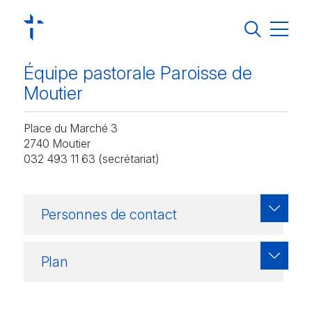
Jura Pastoral
Équipe pastorale Paroisse de
Régions pastorales
Moutier
Vivre sa foi
Place du Marché 3
S’engager
2740 Moutier
032 493 11 63 (secrétariat)
Groupements et missions linguistiques
Agenda
Personnes de contact
Actualités
Contact
Plan
Annuaire