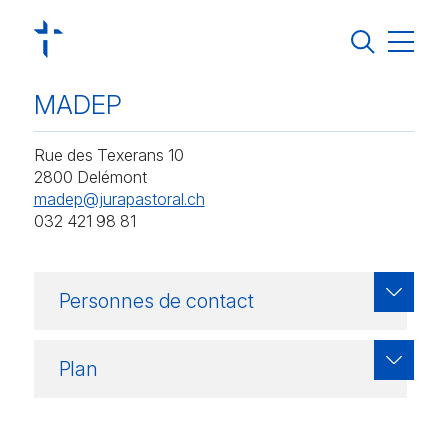
Jura Pastoral
MADEP
Régions pastorales
Rue des Texerans 10
Vivre sa foi
2800 Delémont
madep@jurapastoral.ch
S’engager
032 421 98 81
Groupements et missions linguistiques
Agenda
Personnes de contact
Actualités
Contact
Plan
Annuaire