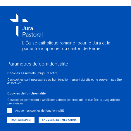
Salles à louer
Messes et célébrations
Solstices
Retour en images
L'Église catholique romaine
pour le Jura et la
partie francophone
du canton de Berne
Paramètres de confidentialité
Cookies essentiels
(toujours actifs)
Ces cookies sont nécessaires au bon fonctionnement du site et ne peuvent pas être
désactivés.
Cookies de fonctionnalité
Ces cookies permettent d'améliorer votre expérience utilisateur (ex: sauvegarde de
Impressum
| © Jura Pastoral
préférences).
Réalisé sur mesure et avec passion -
Activer les cookies de fonctionnalité
TOUT ACCEPTER
SAUVEGARDER MES CHOIX