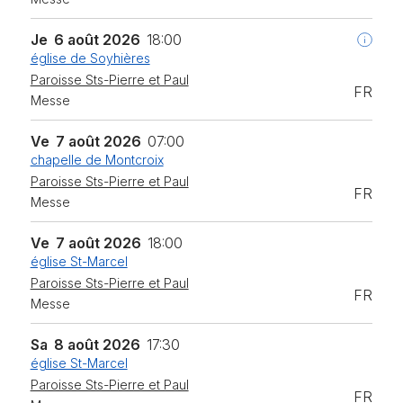
Moutier, Perrefitte, Roches BE
Funérailles et dépôts d’urnes
Je
6 août 2026
18:00
Paroisse Sts-Pierre et Paul
église de Soyhières
Bourrignon, Delémont, Lucelle, Mettembert, Movelier,
Paroisse Sts-Pierre et Paul
Pleigne, Soyhières
FR
Messe
Ve
7 août 2026
07:00
chapelle de Montcroix
Paroisse Sts-Pierre et Paul
FR
Messe
Ve
7 août 2026
18:00
église St-Marcel
Paroisse Sts-Pierre et Paul
FR
Messe
Sa
8 août 2026
17:30
église St-Marcel
Paroisse Sts-Pierre et Paul
FR