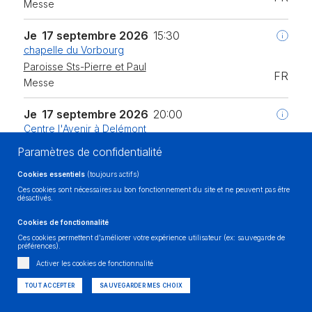
Messe
Je
17 septembre 2026
15:30
chapelle du Vorbourg
Paroisse Sts-Pierre et Paul
FR
Messe
Je
17 septembre 2026
20:00
Centre l'Avenir à Delémont
Paroisse Sts-Pierre et Paul
Paramètres de confidentialité
Conférence publique du Chanoine José Mittaz sur le
FR
thème de la semaine, au Centre l'Avenir à Delémont
Cookies essentiels
(toujours actifs)
Ces cookies sont nécessaires au bon fonctionnement du site et ne peuvent pas être
désactivés.
Ve
18 septembre 2026
05:30
chapelle du Vorbourg
Cookies de fonctionnalité
Paroisse Sts-Pierre et Paul
Ces cookies permettent d'améliorer votre expérience utilisateur (ex: sauvegarde de
FR
préférences).
Messe
Activer les cookies de fonctionnalité
Ve
18 septembre 2026
08:30
TOUT ACCEPTER
SAUVEGARDER MES CHOIX
chapelle du Vorbourg