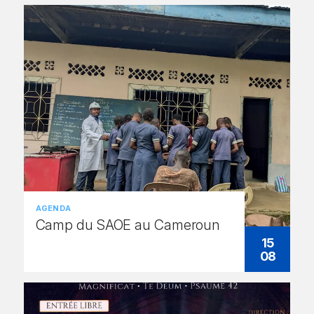
AGENDA
Camp du SAOE au Cameroun
15
08