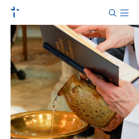
Jura Pastoral
Régions pastorales
Vivre sa foi
S’engager
Groupements et missions linguistiques
Agenda
Actualités
Contact
Annuaire