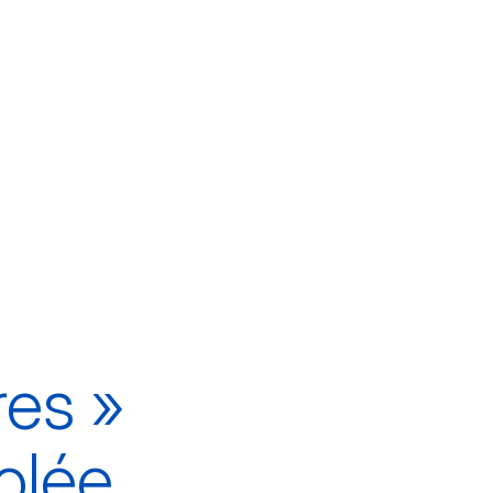
res »
olée