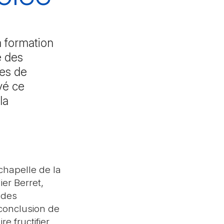
a formation
e des
ées de
vé ce
la
chapelle de la
er Berret,
 des
 conclusion de
e fructifier