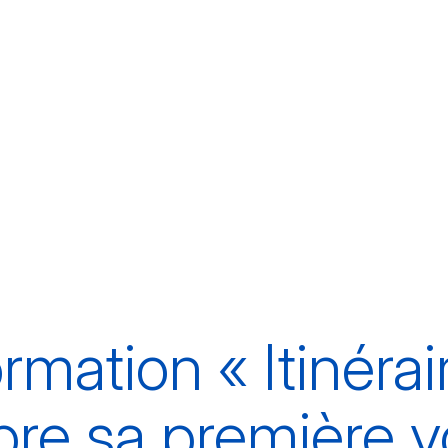
rmation « Itinérai
bre sa première v