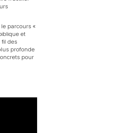
urs
 le parcours «
iblique et
fil des
plus profonde
concrets pour