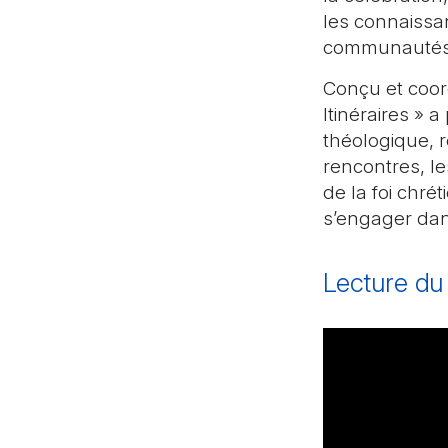
les connaissa
communautés
Conçu et coord
Itinéraires » 
théologique, r
rencontres, l
de la foi chré
s’engager dan
Lecture du 