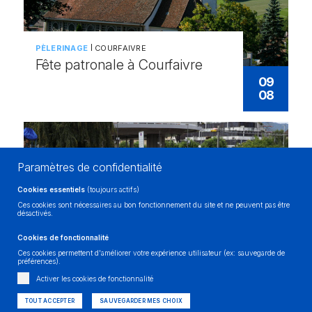
PÈLERINAGE
COURFAIVRE
Fête patronale à Courfaivre
09
08
Paramètres de confidentialité
Cookies essentiels
(toujours actifs)
Ces cookies sont nécessaires au bon fonctionnement du site et ne peuvent pas être
désactivés.
Cookies de fonctionnalité
Ces cookies permettent d'améliorer votre expérience utilisateur (ex: sauvegarde de
préférences).
Activer les cookies de fonctionnalité
TOUT ACCEPTER
SAUVEGARDER MES CHOIX