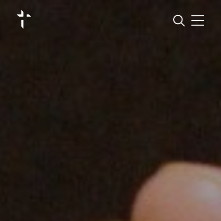
Jura Pastoral
Régions pastorales
Vivre sa foi
S’engager
Groupements et missions linguistiques
Agenda
Actualités
Contact
Annuaire