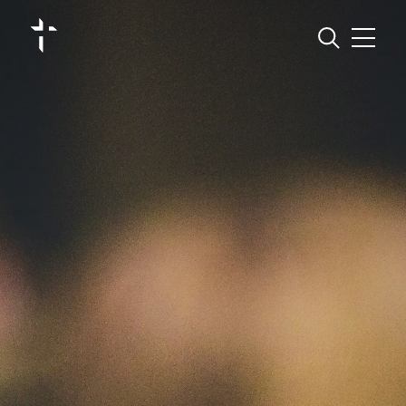
Jura Pastoral
Régions pastorales
Vivre sa foi
S’engager
Groupements et missions linguistiques
Agenda
Actualités
Contact
Annuaire