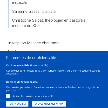
musicale
Sandrine Gasser, pianiste
Christophe Salgat, théologien en pastorale,
membre du SCF
Inscription Matinée chantante
Nom*
Paramètres de confidentialité
Cookies essentiels
(toujours actifs)
Prénom*
Ces cookies sont nécessaires au bon fonctionnement du site et ne peuvent pas être
désactivés.
Cookies de fonctionnalité
Ces cookies permettent d'améliorer votre expérience utilisateur (ex: sauvegarde de
Adresse et numéro*
préférences).
Activer les cookies de fonctionnalité
TOUT ACCEPTER
SAUVEGARDER MES CHOIX
Code postal et ville*