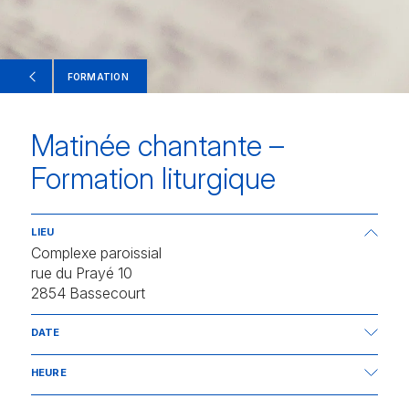
FORMATION
Matinée chantante –
Formation liturgique
LIEU
Complexe paroissial
rue du Prayé 10
2854 Bassecourt
DATE
24.10.2026
HEURE
de 9h00 à 11h45