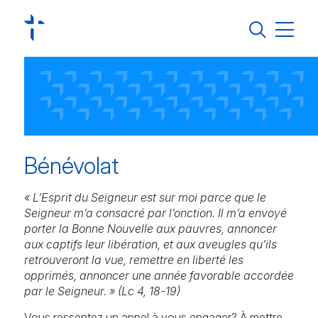
Jura Pastoral
Régions pastorales
Vivre sa foi
S’engager
Bénévolat
Groupements et missions linguistiques
« L’Esprit du Seigneur est sur moi parce que le
Agenda
Seigneur m’a consacré par l’onction. Il m’a envoyé
porter la Bonne Nouvelle aux pauvres, annoncer
Actualités
aux captifs leur libération, et aux aveugles qu’ils
Contact
retrouveront la vue, remettre en liberté les
opprimés, annoncer une année favorable accordée
par le Seigneur. »
(Lc 4, 18-19)
Annuaire
Vous ressentez un appel à vous engager? À mettre