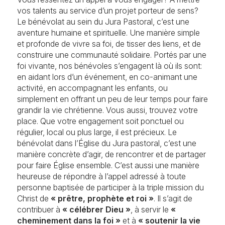
Salles à louer
vos talents au service d’un projet porteur de sens?
Messes et célébrations
Le bénévolat au sein du Jura Pastoral, c’est une
aventure humaine et spirituelle. Une manière simple
Solstices
et profonde de vivre sa foi, de tisser des liens, et de
Retour en images
construire une communauté solidaire. Portés par une
foi vivante, nos bénévoles s’engagent là où ils sont:
en aidant lors d’un événement, en co-animant une
activité, en accompagnant les enfants, ou
simplement en offrant un peu de leur temps pour faire
grandir la vie chrétienne. Vous aussi, trouvez votre
place. Que votre engagement soit ponctuel ou
régulier, local ou plus large, il est précieux. Le
bénévolat dans l’Église du Jura pastoral, c’est une
manière concrète d’agir, de rencontrer et de partager
pour faire Église ensemble. C’est aussi une manière
heureuse de répondre à l’appel adressé à toute
personne baptisée de participer à la triple mission du
Christ de
« prêtre, prophète et roi »
. Il s’agit de
contribuer à
« célébrer Dieu »
, à servir le
«
cheminement dans la foi »
et à
« soutenir la vie