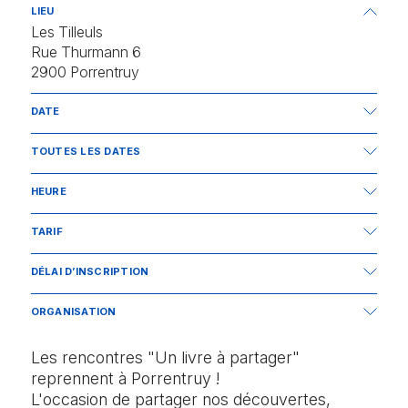
LIEU
Les Tilleuls
Rue Thurmann 6
2900 Porrentruy
DATE
07.09.2026
TOUTES LES DATES
Lundis
7 septembre
HEURE
5 octobre
de 9h30 à 11h30
9 novembre
TARIF
Gratuit, offert par le Jura pastoral
DÉLAI D’INSCRIPTION
S'annoncer une semaine avant votre participation
ORGANISATION
SCF – Delémont – Service du Cheminement de la Foi
Les rencontres "Un livre à partager"
reprennent à Porrentruy !
L'occasion de partager nos découvertes,