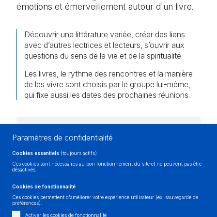
émotions et émerveillement autour d'un livre.
Découvrir une littérature variée, créer des liens
avec d’autres lectrices et lecteurs, s’ouvrir aux
questions du sens de la vie et de la spiritualité.
Les livres, le rythme des rencontres et la manière
de les vivre sont choisis par le groupe lui-même,
qui fixe aussi les dates des prochaines réunions.
Il est possible de rejoindre le groupe à tout
Paramètres de confidentialité
moment de l’année !
Cookies essentiels
(toujours actifs)
Ces cookies sont nécessaires au bon fonctionnement du site et ne peuvent pas être
désactivés.
Cette proposition s’adresse à toute personne
Cookies de fonctionnalité
intéressée.
Ces cookies permettent d'améliorer votre expérience utilisateur (ex: sauvegarde de
préférences).
Renseignement et inscription au 032 421 98
Activer les cookies de fonctionnalité