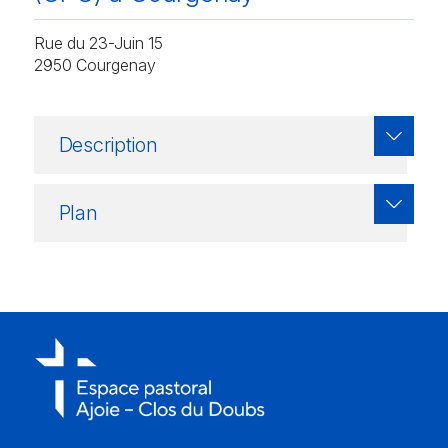
Courtemaîche, Damphreux, Lugnez, Montignez
Funérailles et dépôts d’urnes
Rue du 23-Juin 15
St-Pierre en Ajoie
2950 Courgenay
Bressaucourt, Fontenais, Porrentruy, Villars-sur-Fontenais
St-Ursanne – Clos du Doubs
Epauvillers, Epiquerez, Montenol, Montmelon, Ocourt,
Description
Seleute, Soubey, St-Ursanne
Plan