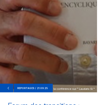
REPORTAGES / 21.09.25
Yannick Salomon lors de la conférence sur " Laudato Si "