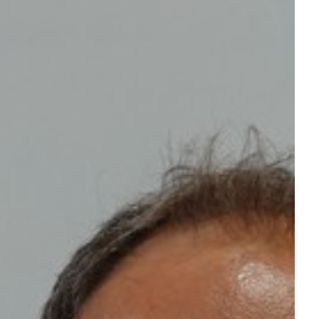
St-Jean-Baptiste – Montfaucon
Les Enfers, Montfaucon
Funérailles et dépôts d’urnes
St-Joseph – Les Breuleux
La Chaux-des-Breuleux, Le Cerneux-Veusil, Le
Peuchapatte, Les Breuleux
Ste Foy – Les Bois
La Ferrière, Les Bois
Ste-Marie – Lajoux
Fornet-Dessus, Lajoux, Rebévelier, Fornet-Dessous
Ste-Marie-Madeleine – Les Genevez
Le Prédame, Les Genevez