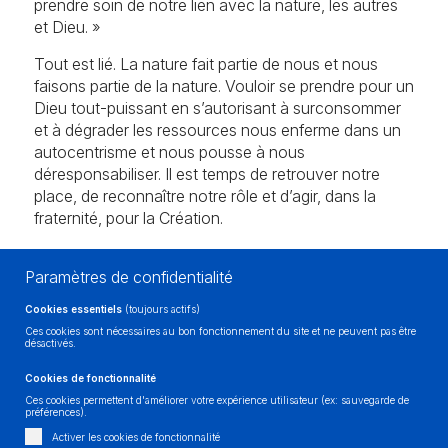
prendre soin de notre lien avec la nature, les autres
et Dieu. »
Tout est lié. La nature fait partie de nous et nous
faisons partie de la nature. Vouloir se prendre pour un
Dieu tout-puissant en s’autorisant à surconsommer
et à dégrader les ressources nous enferme dans un
autocentrisme et nous pousse à nous
déresponsabiliser. Il est temps de retrouver notre
place, de reconnaître notre rôle et d’agir, dans la
fraternité, pour la Création.
C.S
Paramètres de confidentialité
Pôle communication
Cookies essentiels
(toujours actifs)
Un atelier pour prendre soin de ses
Ces cookies sont nécessaires au bon fonctionnement du site et ne peuvent pas être
désactivés.
émotions
Cookies de fonctionnalité
Le Forum des transistion, était avant tout un espace
Ces cookies permettent d'améliorer votre expérience utilisateur (ex: sauvegarde de
pour réfléchir à notre manière de vivre et identifier le
préférences).
chemin que nous voulons emprunter. Mais après un
Activer les cookies de fonctionnalité