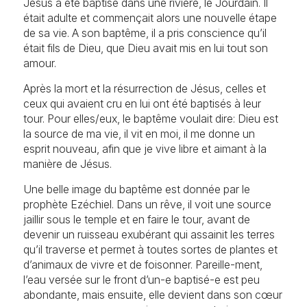
Jésus a été baptisé dans une rivière, le Jourdain. Il
St-Jean-Baptiste – Montfaucon
était adulte et commençait alors une nouvelle étape
Les Enfers, Montfaucon
Funérailles et dépôts d’urnes
de sa vie. A son baptême, il a pris conscience qu’il
St-Joseph – Les Breuleux
était fils de Dieu, que Dieu avait mis en lui tout son
La Chaux-des-Breuleux, Le Cerneux-Veusil, Le
amour.
Peuchapatte, Les Breuleux
Après la mort et la résurrection de Jésus, celles et
Ste Foy – Les Bois
ceux qui avaient cru en lui ont été baptisés à leur
La Ferrière, Les Bois
tour. Pour elles/eux, le baptême voulait dire: Dieu est
la source de ma vie, il vit en moi, il me donne un
Ste-Marie – Lajoux
esprit nouveau, afin que je vive libre et aimant à la
Fornet-Dessus, Lajoux, Rebévelier, Fornet-Dessous
manière de Jésus.
Ste-Marie-Madeleine – Les Genevez
Une belle image du baptême est donnée par le
Le Prédame, Les Genevez
prophète Ezéchiel. Dans un rêve, il voit une source
jaillir sous le temple et en faire le tour, avant de
devenir un ruisseau exubérant qui assainit les terres
qu’il traverse et permet à toutes sortes de plantes et
d’animaux de vivre et de foisonner. Pareille-ment,
l’eau versée sur le front d’un-e baptisé-e est peu
abondante, mais ensuite, elle devient dans son cœur