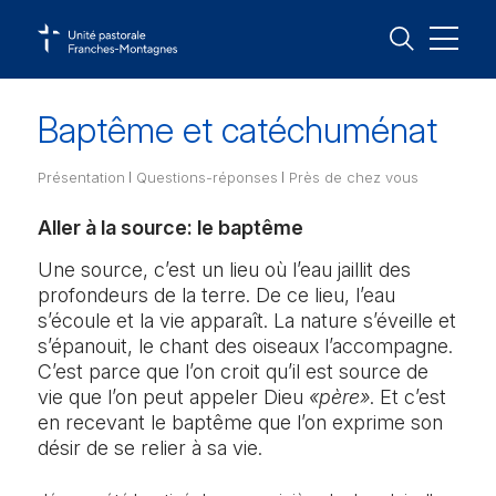
Baptême et catéchuménat
Temps forts
Présentation
Questions-réponses
Près de chez vous
Vivre sa foi
Agenda
Baptême et catéchuménat
Notre-Dame de l’Assomption – Saignelégier
Feuillet d’informations
Aller à la source: le baptême
Paroisses
Goumois, Le Bémont, Les Emibois, Les Pommerats,
Muriaux, Saignelégier
Actualités
Communion – Eucharistie
Présentation de l’équipe pastorale
Une source, c’est un lieu où l’eau jaillit des
Nos plus
profondeurs de la terre. De ce lieu, l’eau
St-Antoine de Padoue – Saulcy
Activités
Confirmation
Prêtre remplaçant durant la période estivale
s’écoule et la vie apparaît. La nature s’éveille et
Saulcy
Contact
s’épanouit, le chant des oiseaux l’accompagne.
Messes et célébrations
Mariage et bénédictions
Rénovation de l’orgue de Saulcy
St-Brice – Saint-Brais
C’est parce que l’on croit qu’il est source de
Montfavergier, St-Brais, Sceut-Dessus
vie que l’on peut appeler Dieu
«père»
. Et c’est
Ordination et engagements
en recevant le baptême que l’on exprime son
St-Hubert – Le Noirmont
Pardon et réconciliation
désir de se relier à sa vie.
Le Noirmont
Onction des malades