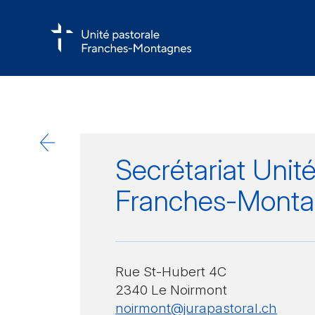
Secrétariat Unit
Franches-Monta
Rue St-Hubert 4C
2340 Le Noirmont
noirmont@jurapastoral.ch