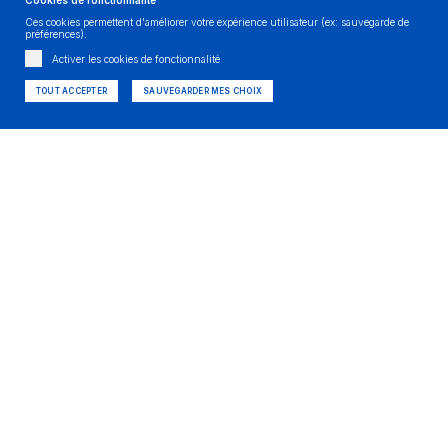
Cookies de fonctionnalité
Ces cookies permettent d'améliorer votre expérience utilisateur (ex: sauvegarde de
préférences).
Activer les cookies de fonctionnalité
TOUT ACCEPTER
SAUVEGARDER MES CHOIX
Prochain rendez-vous