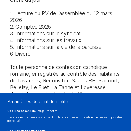
1. Lecture du PV de l’assemblée du 12 mars
2026
2. Comptes 2025
3. Informations sur le syndicat
4. Informations sur les travaux
5. Informations sur la vie de la paroisse
6. Divers
Toute personne de confession catholique
romaine, enregistrée au contrôle des habitants
de Tavannes, Reconvilier, Saules BE, Saicourt,
Bellelay, Le Fuet. La Tanne et Loveresse
depuis trois mois et âgée de 18 ans révolus,
possède le droit de vote à l’assemblée de
Paramètres de confidentialité
paroisse, indépendamment de sa nationalité.
Cookies essentiels
(toujours actifs)
Ces cookies sont nécessaires au bon fonctionnement du site et ne peuvent pas être
désactivés.
PARTAGER