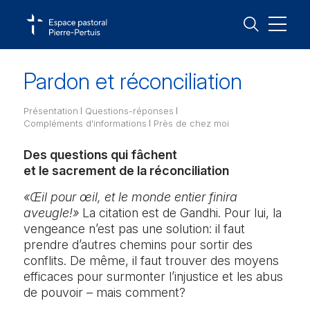
Pardon et réconciliation
Temps forts
Présentation
Questions-réponses
Vivre sa foi
Compléments d'informations
Près de chez moi
Agenda
Baptême et catéchuménat
Christ-Roi – Tavannes
Feuillets d’information de l’Espace pastoral Pierre-
Paroisses
Bellelay, La Tanne, Le Fuet, Loveresse, Reconvilier,
Pertuis
Des questions qui fâchent
Saicourt, Saules BE, Tavannes
Actualités
Communion – Eucharistie
et le sacrement de la réconciliation
Nos plus
St-Georges – Malleray-Bévilard
Activités
Confirmation
«Œil pour œil, et le monde entier finira
Court, Bévilard, Champoz, Malleray, Pontenet, Sorvilier
Contact
aveugle!»
La citation est de Gandhi. Pour lui, la
Messes et célébrations
Mariage et bénédictions
vengeance n’est pas une solution: il faut
St-Imier – St-Imier
Corgémont, Cormoret, Cortébert, Courtelary, La Cibourg,
prendre d’autres chemins pour sortir des
Ordination et engagements
Les Pontins, Mont-Crosin, Mont-Soleil, Montagne-de-
conflits. De même, il faut trouver des moyens
Courtelary, Montagne-de-Sonvilier, Renan BE, Sonceboz-
efficaces pour surmonter l’injustice et les abus
Pardon et réconciliation
Sombeval, Sonvilier, St-Imier, Villeret
de pouvoir – mais comment?
Onction des malades