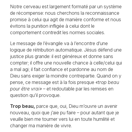
St-Michel – Tramelan
Notre cerveau est largement formaté par un système
Les Reussilles, Mont-Tramelan, Tramelan
Funérailles et dépôts d’urnes
de récompense: nous cherchons la reconnaissance
promise à celui qui agit de manière conforme et nous
évitons la punition infligée à celui dont le
comportement contredit les normes sociales.
Le message de l’évangile va à l’encontre d’une
logique de rétribution automatique. Jésus défend une
justice plus grande: il est généreux et donne sans
compter; il offre une nouvelle chance à celle/celui qui
a mal agi; il fait confiance et pardonne au nom de
Dieu sans exiger la moindre contrepartie. Quand on y
pense, ce message est à la fois presque
«trop beau
pour être vrai»
– et redoutable par les remises en
question qu’il provoque.
Trop beau,
parce que, oui, Dieu m’ouvre un avenir
nouveau, quoi que j’aie pu faire – pour autant que je
veuille bien me tourner vers lui en toute humilité et
changer ma manière de vivre.