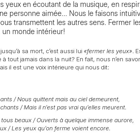
Renan BE, Sonceboz-Sombev
les yeux en écoutant de la musique, en respi
Pardon et réconcili
ne personne aimée… Nous le faisons intuit
St-Michel – Trame
ous transmettent les autres sens. Fermer le
Les Reussilles, Mont-Tra
Onction des mala
 un monde intérieur!
Funérailles et dép
qu’à sa mort, c’est aussi lui
«fermer les yeux»
. E
 tout jamais dans la nuit? En fait, nous n’en savon
is il est une voix intérieure qui nous dit:
nts / Nous quittent mais au ciel demeurent,
chants / Mais il n’est pas vrai qu’elles meurent.
, tous beaux / Ouverts à quelque immense aurore,
ux / Les yeux qu’on ferme voient encore.