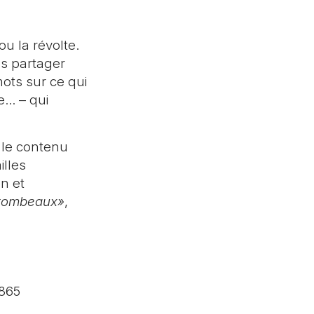
ou la révolte.
us partager
ots sur ce qui
e… – qui
 le contenu
illes
en et
s tombeaux»
,
1865