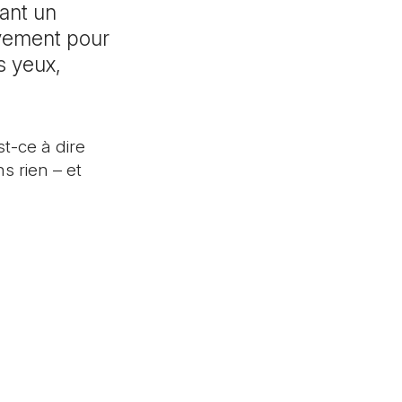
al, Sonvilier, St-Imier, Villeret
rant un
ation
ivement pour
lan
s yeux,
melan, Tramelan
des
ôts d’urnes
st-ce à dire
s rien – et