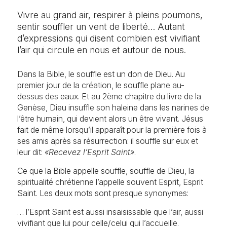
Salles à louer
Vivre au grand air, respirer à pleins poumons,
Messes et célébrations
sentir souffler un vent de liberté… Autant
Solstices
d’expressions qui disent combien est vivifiant
l’air qui circule en nous et autour de nous.
Retour en images
Dans la Bible, le souffle est un don de Dieu. Au
premier jour de la création, le souffle plane au-
dessus des eaux. Et au 2ème chapitre du livre de la
Genèse, Dieu insuffle son haleine dans les narines de
l’être humain, qui devient alors un être vivant. Jésus
fait de même lorsqu’il apparaît pour la première fois à
ses amis après sa résurrection: il souffle sur eux et
leur dit:
«Recevez l’Esprit Saint»
.
Ce que la Bible appelle souffle, souffle de Dieu, la
spiritualité chrétienne l’appelle souvent Esprit, Esprit
Saint. Les deux mots sont presque synonymes:
… l’Esprit Saint est aussi insaisissable que l’air, aussi
vivifiant que lui pour celle/celui qui l’accueille.