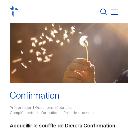
Jura Pastoral
Régions pastorales
Vivre sa foi
S’engager
Groupements et missions linguistiques
Agenda
Actualités
Confirmation
Contact
Présentation
Questions-réponses
Compléments d'informations
Près de chez moi
Annuaire
Accueillir le souffle de Dieu: la Confirmation