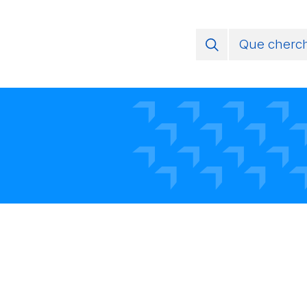
Jura Pa
Régions
Vivre sa
S’enga
Groupem
Agend
Actuali