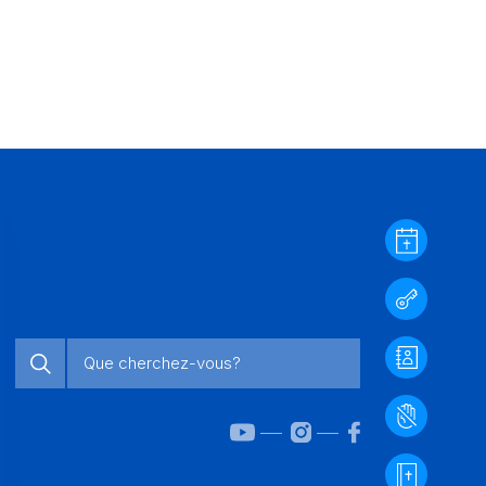
aire
s à louer
s et célébrations
ices
r en images