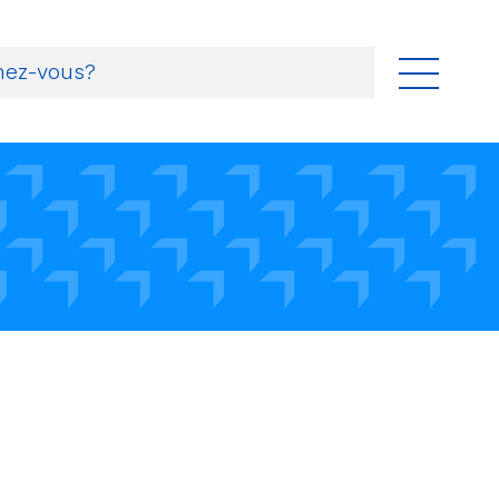
storal
 pastorales
 foi
ger
ents et missions linguistiques
a
tés