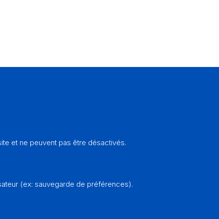
Contact
Annu
Salle
Messe
Solst
Retou
te et ne peuvent pas être désactivés.
e
sateur (ex: sauvegarde de préférences).