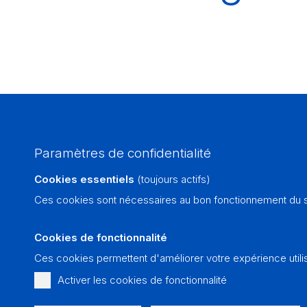
Paramètres de confidentialité
Cookies essentiels
(toujours actifs)
Ces cookies sont nécessaires au bon fonctionnement du si
Cookies de fonctionnalité
L'Église catholique romaine
pour le Jura et la partie francophon
Ces cookies permettent d'améliorer votre expérience utili
du canton de Berne
Activer les cookies de fonctionnalité