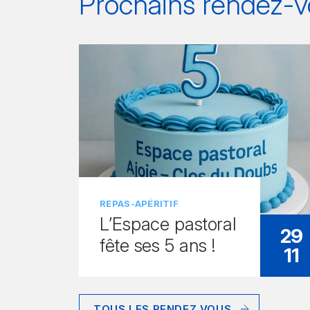
Prochains rendez-v
REPAS-APÉRITIF
L’Espace pastoral
29
fête ses 5 ans !
11
TOUS LES RENDEZ VOUS