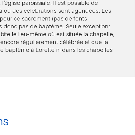
’église paroissiale. Il est possible de
St-Nicolas de Flüe
 là où des célébrations sont agendées. Les
Pardon et réconcili
Prestation « Renco
Beurnevésin, Boncourt, 
pour ce sacrement (pas de fonts
Damphreux, Lugnez, Mon
s donc pas de baptême. Seule exception:
Onction des mala
Visite de la Collég
te le lieu-même où est située la chapelle,
St-Pierre en Ajoie
 encore régulièrement célébrée et que la
Funérailles et dép
Bressaucourt, Fontenais, P
 de baptême à Lorette ni dans les chapelles
St-Ursanne – Clos
Epauvillers, Epiquerez, 
Ursanne
ns