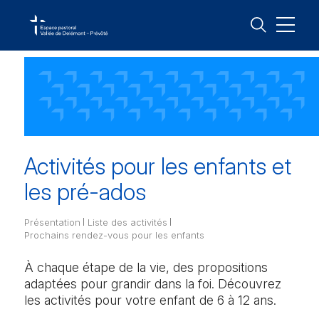
Temps forts
Vivre sa foi
Agenda
Baptême et catéchuménat
Paroisse St-Germain
Paroisses
Châtillon JU, Corban, Courcelon, Courchapoix,
Activités pour les enfants et
Courrendlin, Courroux, Mervelier, Montsevelier,
Actualités
Communion – Eucharistie
Rebeuvelier, Rossemaison, Elay / Seehof, Vellerat,
Contact
les pré-ados
Vermes, Vicques
Activités
Confirmation
Paroisse Stes-Marie et Colombe
Présentation
Liste des activités
Messes et célébrations
Mariage et bénédictions
Bassecourt, Boécourt, Châtelat, Courfaivre, Courtételle,
Prochains rendez-vous pour les
enfants
Develier, Fornet-Dessous, Glovelier, Les Ecorcheresses,
Ordination et engagements
Monible, Montavon, Sceut-Dessous, Sornetan, Souboz,
À chaque étape de la vie, des propositions
Soulce, Undervelier, Berlincourt
adaptées pour grandir dans la foi. Découvrez
Pardon et réconciliation
les activités pour votre enfant de 6 à 12 ans.
Paroisse Sts-Germain et Randoald
Onction des malades
Belprahon, Corcelles BE, Crémines, Eschert, Grandval,