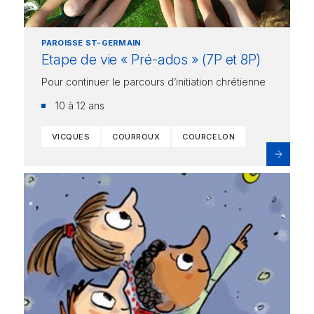
PAROISSE ST-GERMAIN
Etape de vie « Pré-ados » (7P et 8P)
Pour continuer le parcours d’initiation chrétienne
10 à 12 ans
VICQUES
COURROUX
COURCELON